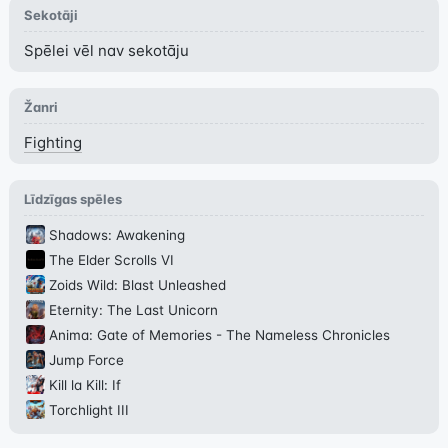
Sekotāji
Spēlei vēl nav sekotāju
Žanri
Fighting
Līdzīgas spēles
Shadows: Awakening
The Elder Scrolls VI
Zoids Wild: Blast Unleashed
Eternity: The Last Unicorn
Anima: Gate of Memories - The Nameless Chronicles
Jump Force
Kill la Kill: If
Torchlight III