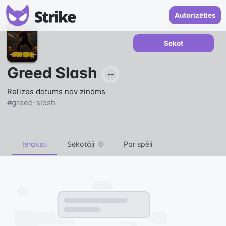
Autorizēties
Sekot
Greed Slash
--
Relīzes datums nav zināms
#
greed-slash
Ieraksti
Sekotāji
0
Par spēli