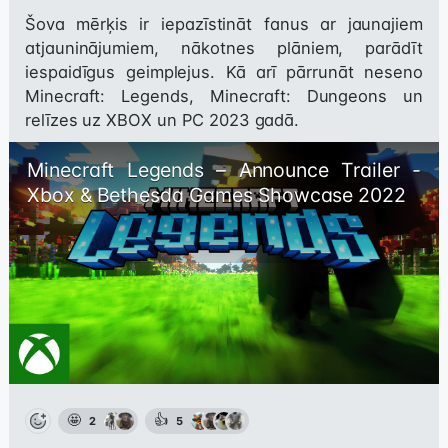
Šova mērķis ir iepazīstināt fanus ar jaunajiem 
atjauninājumiem, nākotnes plāniem, parādīt 
iespaidīgus geimplejus. Kā arī pārrunāt neseno 
Minecraft: Legends, Minecraft: Dungeons un 
relīzes uz XBOX un PC 2023 gadā.
Minecraft Legends – Announce Trailer - 
Xbox & Bethesda Games Showcase 2022
🤩
👍
2
5