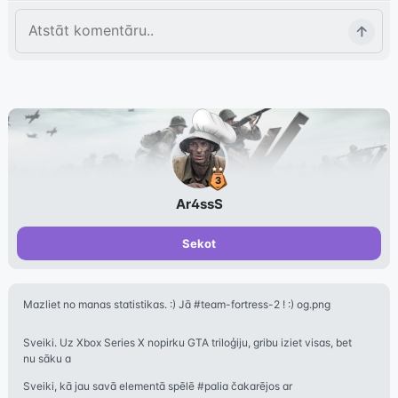
Ar4ssS
Sekot
Mazliet no manas statistikas. :) Jā #team-fortress-2 ! :) og.png
Sveiki. Uz Xbox Series X nopirku GTA triloģiju, gribu iziet visas, bet
nu sāku a
Sveiki, kā jau savā elementā spēlē #palia čakarējos ar