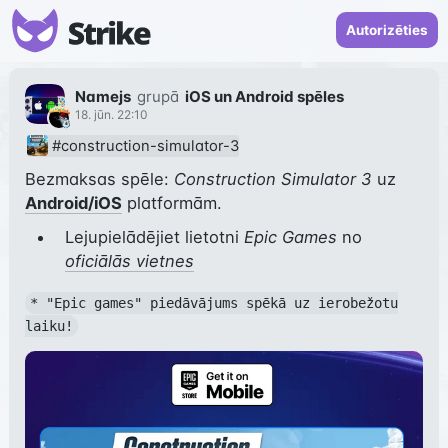
Autorizēties
Namejs
grupā
iOS un Android spēles
18. jūn. 22:10
#construction-simulator-3
Bezmaksas spēle: 
Construction Simulator 3
 uz 
Android/iOS
 platformām.
Lejupielādējiet lietotni
Epic Games
no
oficiālās vietnes
* "Epic games" piedāvājums spēkā uz ierobežotu
laiku!