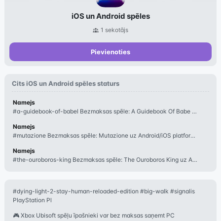
iOS un Android spēles
1
sekotājs
Pievienoties
Cits
iOS un Android spēles
staturs
Namejs
#a-guidebook-of-babel Bezmaksas spēle: A Guidebook Of Babe uz Android/iOS platf
Namejs
#mutazione Bezmaksas spēle: Mutazione uz Android/iOS platformām. Lejupielādēji
Namejs
#the-ouroboros-king Bezmaksas spēle: The Ouroboros King uz Android/iOS platform
#dying-light-2-stay-human-reloaded-edition #big-walk #signalis
PlayStation Pl
🎮 Xbox Ubisoft spēļu īpašnieki var bez maksas saņemt PC