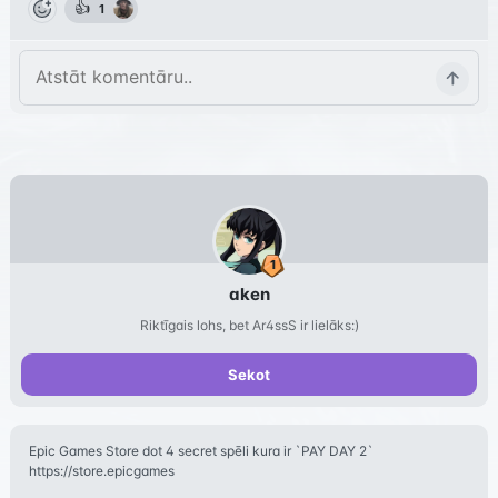
👍
1
aken
Riktīgais lohs, bet Ar4ssS ir lielāks:)
Sekot
Epic Games Store dot 4 secret spēli kura ir `PAY DAY 2`
https://store.epicgames