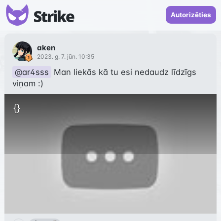
Autorizēties
aken
2023. g. 7. jūn. 10:35
@ar4sss
 Man liekās kā tu esi nedaudz līdzīgs 
{}