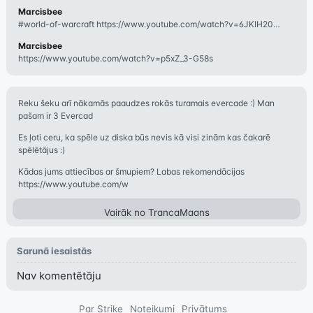
Marcisbee
#world-of-warcraft https://www.youtube.com/watch?v=6JKIH20YQbk
Marcisbee
https://www.youtube.com/watch?v=p5xZ_3-G58s
Reku šeku arī nākamās paaudzes rokās turamais evercade :) Man
pašam ir 3 Evercad
Es ļoti ceru, ka spēle uz diska būs nevis kā visi zinām kas čakarē
spēlētājus :)
Kādas jums attiecības ar šmupiem? Labas rekomendācijas
https://www.youtube.com/w
Vairāk no
TrancaMaans
Sarunā iesaistās
Nav komentētāju
Par Strike
Noteikumi
Privātums