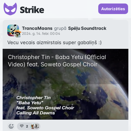
Autorizēties
TrancaMaans
grupā
Spēļu Soundtrack
2024. g. 14. febr. 00:04
Christopher Tin - Baba Yetu (Official 
Video) feat. Soweto Gospel Choir
💜
2