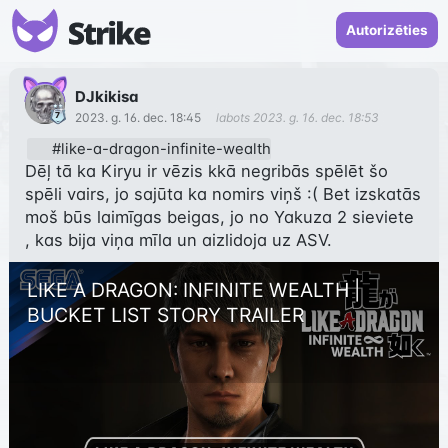
Autorizēties
DJkikisa
2023. g. 16. dec. 18:45
labots
2023. g. 16. dec. 18:53
#like-a-dragon-infinite-wealth
Dēļ tā ka Kiryu ir vēzis kkā negribās spēlēt šo 
spēli vairs, jo sajūta ka nomirs viņš :( Bet izskatās 
moš būs laimīgas beigas, jo no Yakuza 2 sieviete 
LIKE A DRAGON: INFINITE WEALTH | 
BUCKET LIST STORY TRAILER