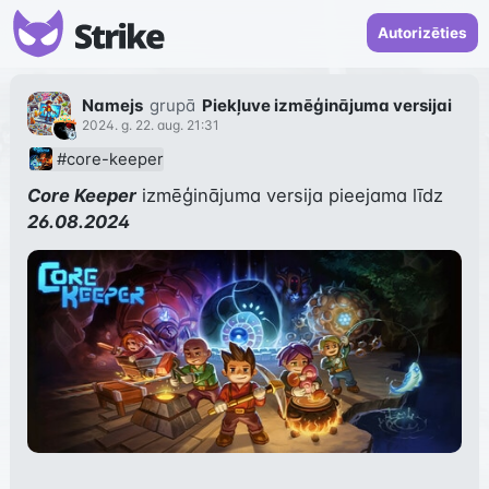
Autorizēties
Namejs
grupā
Piekļuve izmēģinājuma versijai
2024. g. 22. aug. 21:31
#core-keeper
Core Keeper
 izmēģinājuma versija pieejama līdz 
26.08.2024