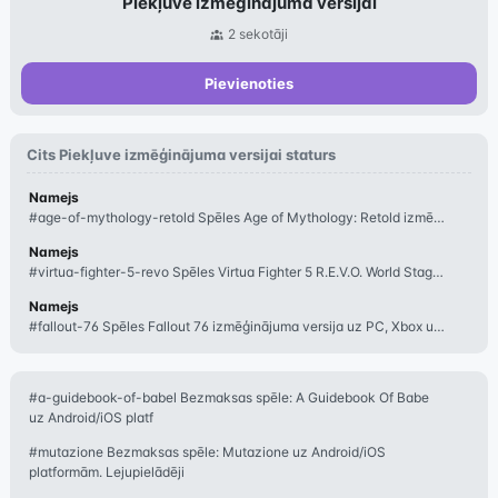
Piekļuve izmēģinājuma versijai
2
sekotāji
Pievienoties
Cits
Piekļuve izmēģinājuma versijai
staturs
Namejs
#age-of-mythology-retold Spēles Age of Mythology: Retold izmēģinājuma versija b
Namejs
#virtua-fighter-5-revo Spēles Virtua Fighter 5 R.E.V.O. World Stage izmēģinājum
Namejs
#fallout-76 Spēles Fallout 76 izmēģinājuma versija uz PC, Xbox un PlayStation b
#a-guidebook-of-babel Bezmaksas spēle: A Guidebook Of Babe
uz Android/iOS platf
#mutazione Bezmaksas spēle: Mutazione uz Android/iOS
platformām. Lejupielādēji