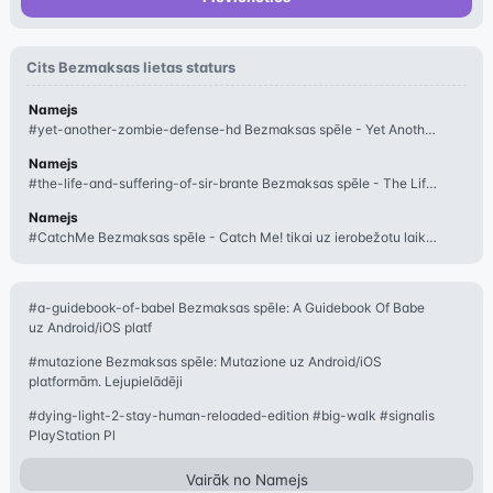
Cits
Bezmaksas lietas
staturs
Namejs
#yet-another-zombie-defense-hd Bezmaksas spēle - Yet Another Zombie Defense HD
Namejs
#the-life-and-suffering-of-sir-brante Bezmaksas spēle - The Life and Suffering
Namejs
#CatchMe Bezmaksas spēle - Catch Me! tikai uz ierobežotu laiku: Get Catch Me.j
#a-guidebook-of-babel Bezmaksas spēle: A Guidebook Of Babe
uz Android/iOS platf
#mutazione Bezmaksas spēle: Mutazione uz Android/iOS
platformām. Lejupielādēji
#dying-light-2-stay-human-reloaded-edition #big-walk #signalis
PlayStation Pl
Vairāk no
Namejs