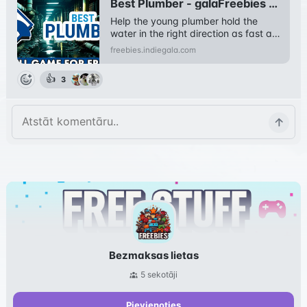
Best Plumber - galaFreebies | Indiegala Showcase
Help the young plumber hold the 
water in the right direction as fast as 
you can.
freebies.indiegala.com
👍
3
Bezmaksas lietas
5
sekotāji
Pievienoties