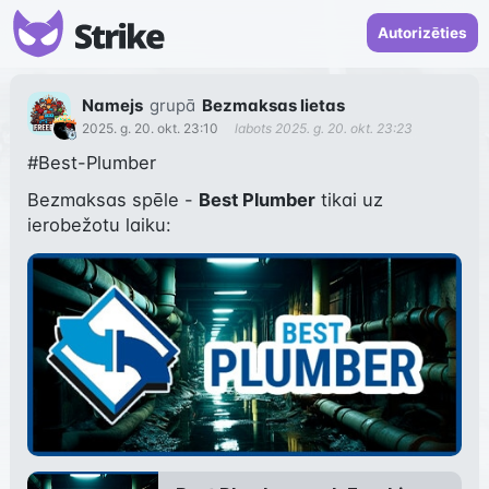
Autorizēties
Namejs
grupā
Bezmaksas lietas
2025. g. 20. okt. 23:10
labots
2025. g. 20. okt. 23:23
#Best-Plumber
Bezmaksas spēle - 
Best Plumber
 tikai uz 
ierobežotu laiku: