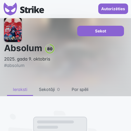
Autorizēties
Sekot
Absolum
80
2025. gada 9. oktobris
#
absolum
Ieraksti
Sekotāji
0
Par spēli