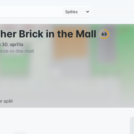
her Brick in the Mall
63
30. aprīlis
rick-in-the-mall
r spēli