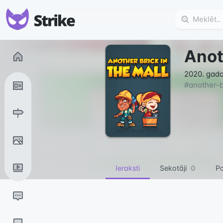
Anot
2020. gada 
#
another-b
Ieraksti
Sekotāji
0
Pa