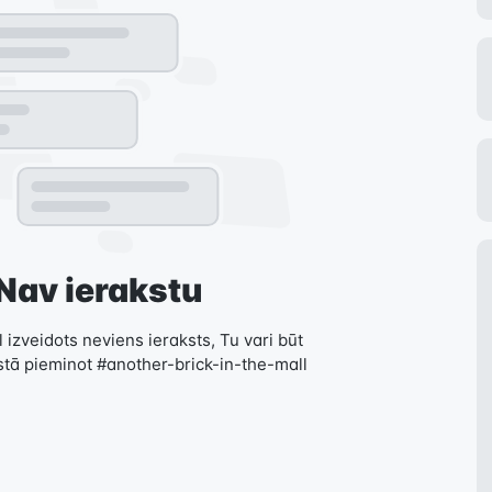
Nav ierakstu
 izveidots neviens ieraksts, Tu vari būt
stā pieminot #another-brick-in-the-mall