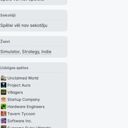
Sekotāji
Spēlei vēl nav sekotāju
Žanri
Simulator
,
Strategy
,
Indie
Līdzīgas spēles
Unclaimed World
Project Aura
Villagers
Startup Company
Hardware Engineers
Tavern Tycoon
Software Inc.