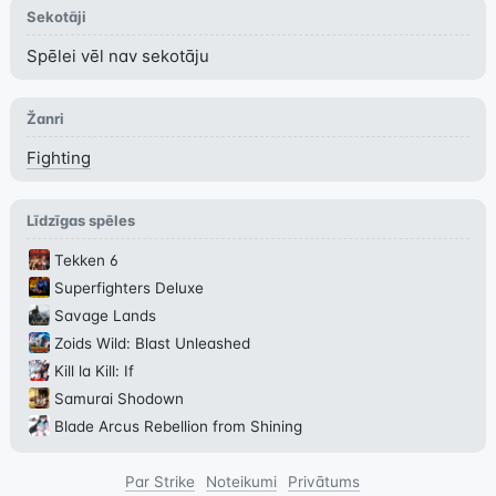
Sekotāji
Spēlei vēl nav sekotāju
Žanri
Fighting
Līdzīgas spēles
Tekken 6
Superfighters Deluxe
Savage Lands
Zoids Wild: Blast Unleashed
Kill la Kill: If
Samurai Shodown
Blade Arcus Rebellion from Shining
Par Strike
Noteikumi
Privātums