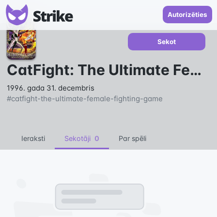
Autorizēties
Sekot
CatFight: The Ultimate Female Fighting Game
1996. gada 31. decembris
#
catfight-the-ultimate-female-fighting-game
Ieraksti
Sekotāji
0
Par spēli