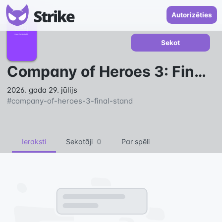
Autorizēties
Sekot
Company of Heroes 3: Final Stand
2026. gada 29. jūlijs
#
company-of-heroes-3-final-stand
Ieraksti
Sekotāji
0
Par spēli