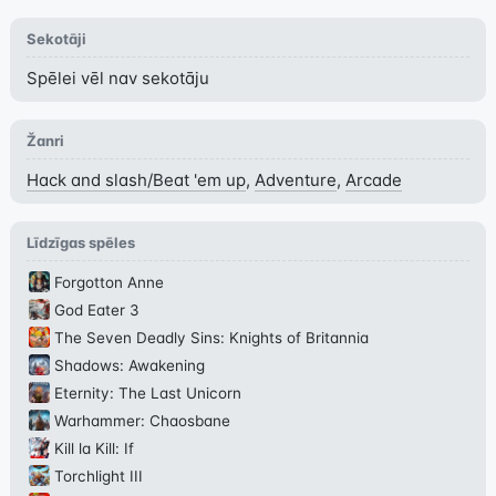
Sekotāji
Spēlei vēl nav sekotāju
Žanri
Hack and slash/Beat 'em up
,
Adventure
,
Arcade
Līdzīgas spēles
Forgotton Anne
God Eater 3
The Seven Deadly Sins: Knights of Britannia
Shadows: Awakening
Eternity: The Last Unicorn
Warhammer: Chaosbane
Kill la Kill: If
Torchlight III