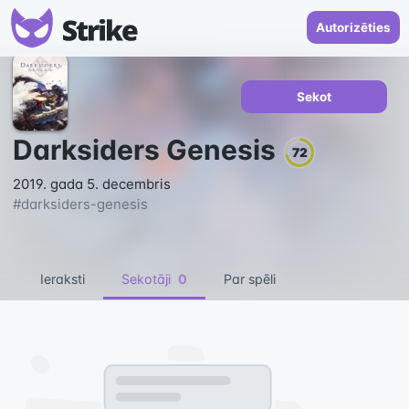
Autorizēties
Sekot
Darksiders Genesis
72
2019. gada 5. decembris
#
darksiders-genesis
Ieraksti
Sekotāji
0
Par spēli