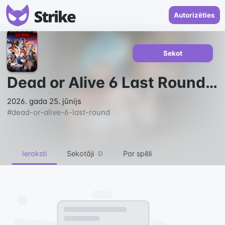
Autorizēties
Sekot
Dead or Alive 6 Last Round
--
2026. gada 25. jūnijs
#
dead-or-alive-6-last-round
Ieraksti
Sekotāji
0
Par spēli