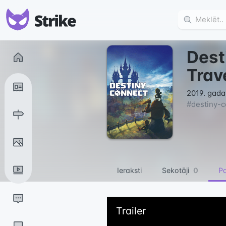
Dest
Trav
2019. gada
#
destiny-c
Ieraksti
Sekotāji
0
Pa
Trailer