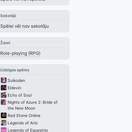
Play
Sekotāji
Spēlei vēl nav sekotāju
Žanri
Role-playing (RPG)
Līdzīgas spēles
Suikoden
Eldevin
Echo of Soul
Nights of Azure 2: Bride of
the New Moon
Red Stone Online
Legends of Aria
Legends of Equestria