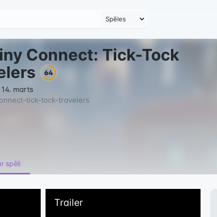
iny Connect: Tick-Tock
elers
64
 14. marts
onnect-tick-tock-travelers
r spēli
Trailer