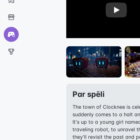
Play
Par spēli
The town of Clocknee is cel
suddenly comes to a halt a
It's up to a young girl name
traveling robot, to unravel 
they'll revisit the past and 