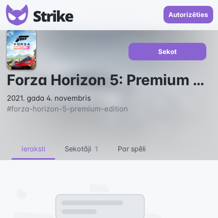
Autorizēties
Sekot
Forza Horizon 5: Premium Edition
2021. gada 4. novembris
#
forza-horizon-5-premium-edition
Ieraksti
Sekotāji
1
Par spēli