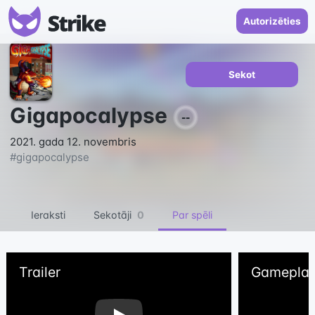
Autorizēties
Sekot
Gigapocalypse
--
2021. gada 12. novembris
#
gigapocalypse
Ieraksti
Sekotāji
0
Par spēli
Trailer
Gameplay