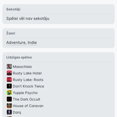
Sekotāji
Spēlei vēl nav sekotāju
Žanri
Adventure
,
Indie
Līdzīgas spēles
Masochisia
Rusty Lake Hotel
Rusty Lake: Roots
Don't Knock Twice
Yuppie Psycho
The Dark Occult
House of Caravan
Darq