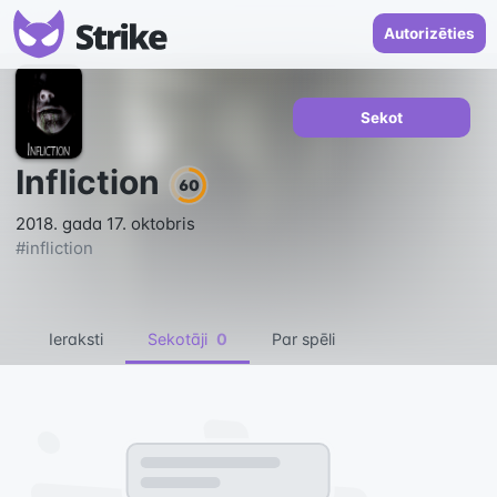
Autorizēties
Sekot
Infliction
60
2018. gada 17. oktobris
#
infliction
Ieraksti
Sekotāji
0
Par spēli