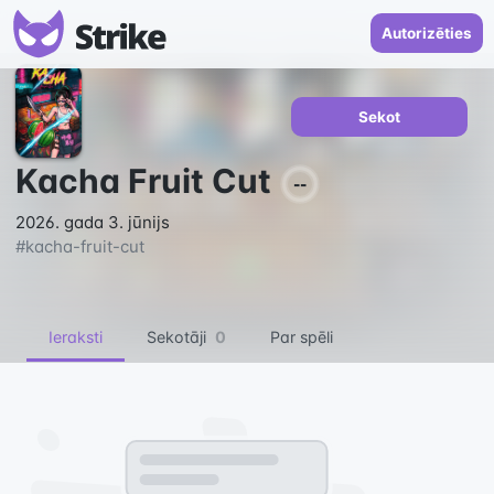
Autorizēties
Sekot
Kacha Fruit Cut
--
2026. gada 3. jūnijs
#
kacha-fruit-cut
Ieraksti
Sekotāji
0
Par spēli