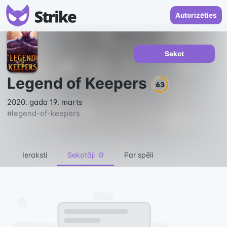
Autorizēties
Sekot
Legend of Keepers
63
2020. gada 19. marts
#
legend-of-keepers
Ieraksti
Sekotāji
0
Par spēli