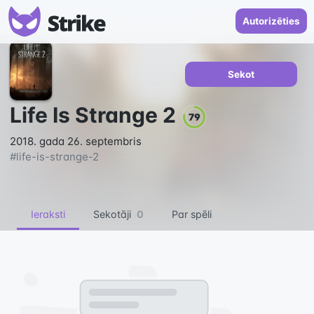
Autorizēties
Sekot
Life Is Strange 2
79
2018. gada 26. septembris
#
life-is-strange-2
Ieraksti
Sekotāji
0
Par spēli