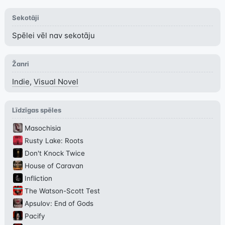
Sekotāji
Spēlei vēl nav sekotāju
Žanri
Indie
,
Visual Novel
Līdzīgas spēles
Masochisia
Rusty Lake: Roots
Don't Knock Twice
House of Caravan
Infliction
The Watson-Scott Test
Apsulov: End of Gods
Pacify