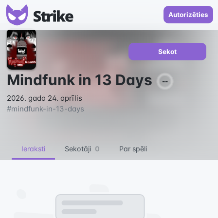
Autorizēties
Sekot
Mindfunk in 13 Days
--
2026. gada 24. aprīlis
#
mindfunk-in-13-days
Ieraksti
Sekotāji
0
Par spēli