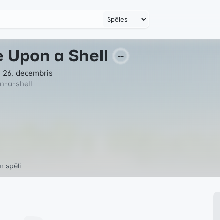
 Upon a Shell
--
 26. decembris
n-a-shell
r spēli