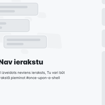
Nav ierakstu
 izveidots neviens ieraksts, Tu vari būt
erakstā pieminot #once-upon-a-shell