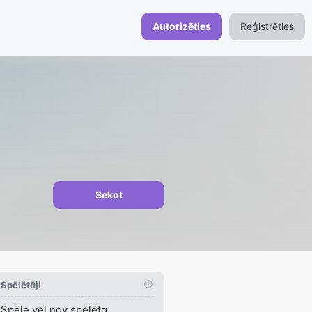
Autorizēties
Reģistrēties
Sekot
Spēlētāji
Spēle vēl nav spēlēta