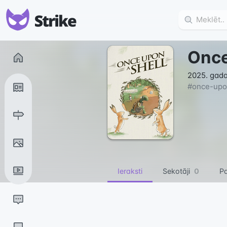
Once
2025. gada
#
once-upo
Ieraksti
Sekotāji
0
Pa