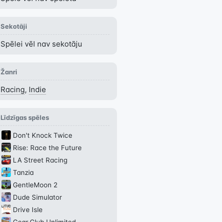
Sekotāji
Spēlei vēl nav sekotāju
Žanri
Racing
,
Indie
Līdzīgas spēles
Don't Knock Twice
Rise: Race the Future
LA Street Racing
Tanzia
GentleMoon 2
Dude Simulator
Drive Isle