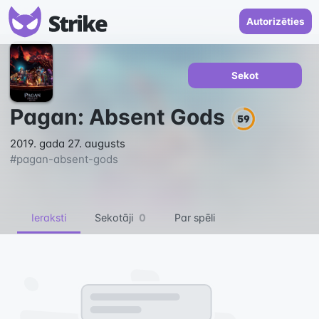
Autorizēties
Sekot
Pagan: Absent Gods
59
2019. gada 27. augusts
#
pagan-absent-gods
Ieraksti
Sekotāji
0
Par spēli