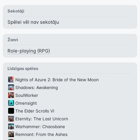
Sekotāji
Spēlei vēl nav sekotāju
Žanri
Role-playing (RPG)
Līdzīgas spēles
Nights of Azure 2: Bride of the New Moon
Shadows: Awakening
SoulWorker
Omensight
The Elder Scrolls VI
Eternity: The Last Unicorn
Warhammer: Chaosbane
Remnant: From the Ashes