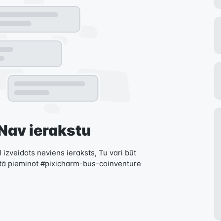
Nav ierakstu
 izveidots neviens ieraksts, Tu vari būt
stā pieminot #pixicharm-bus-coinventure