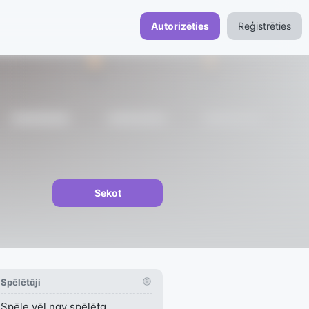
Autorizēties
Reģistrēties
Sekot
Spēlētāji
Spēle vēl nav spēlēta