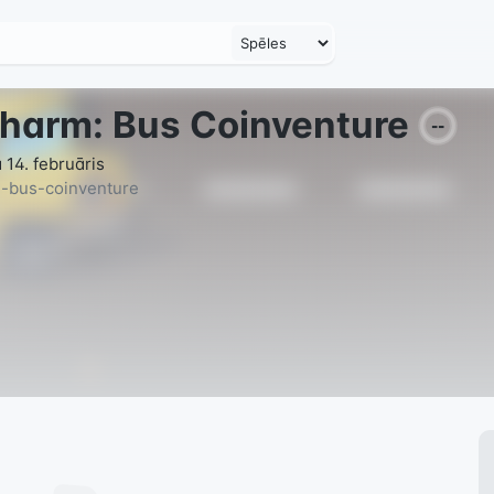
charm: Bus Coinventure
--
 14. februāris
m-bus-coinventure