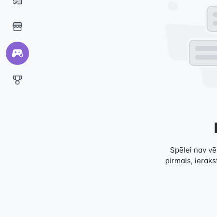
Spēlei nav vēl
pirmais, ierak