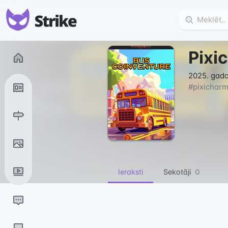
Pixi
2025. gada
#
pixichar
Ieraksti
Sekotāji
0