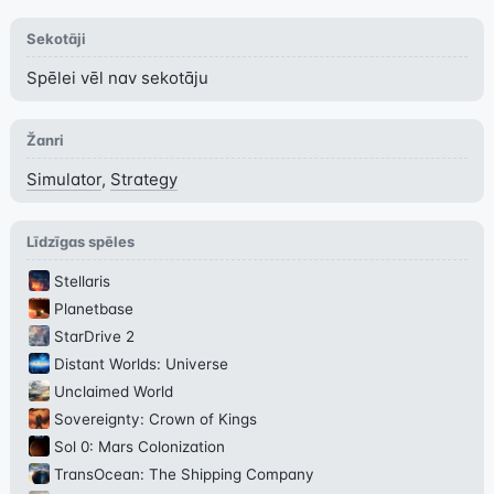
Sekotāji
Spēlei vēl nav sekotāju
Žanri
Simulator
,
Strategy
Līdzīgas spēles
Stellaris
Planetbase
StarDrive 2
Distant Worlds: Universe
Unclaimed World
Sovereignty: Crown of Kings
Sol 0: Mars Colonization
TransOcean: The Shipping Company