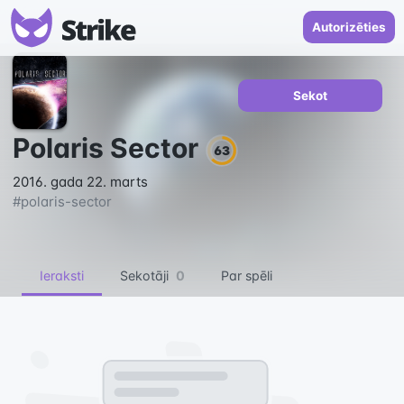
Autorizēties
Sekot
Polaris Sector
63
2016. gada 22. marts
#
polaris-sector
Ieraksti
Sekotāji
0
Par spēli