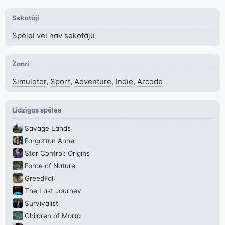
Sekotāji
Spēlei vēl nav sekotāju
Žanri
Simulator
,
Sport
,
Adventure
,
Indie
,
Arcade
Līdzīgas spēles
Savage Lands
Forgotton Anne
Star Control: Origins
Force of Nature
GreedFall
The Last Journey
Survivalist
Children of Morta