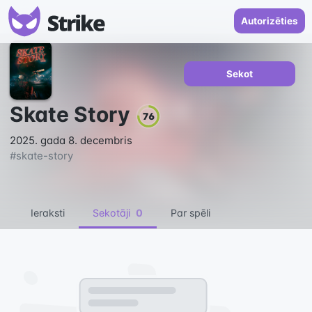
Autorizēties
Sekot
Skate Story
76
2025. gada 8. decembris
#
skate-story
Ieraksti
Sekotāji
0
Par spēli