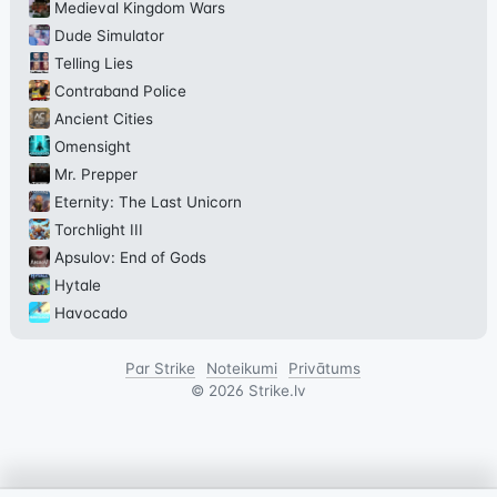
Medieval Kingdom Wars
Dude Simulator
Telling Lies
Contraband Police
Ancient Cities
Omensight
Mr. Prepper
Eternity: The Last Unicorn
Torchlight III
Apsulov: End of Gods
Hytale
Havocado
Par Strike
Noteikumi
Privātums
©
2026
Strike.lv