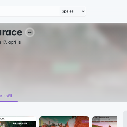
arace
--
17. aprīlis
r spēli