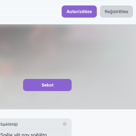
Autorizēties
Reģistrēties
Sekot
Spēlētāji
Spēle vēl nav spēlēta