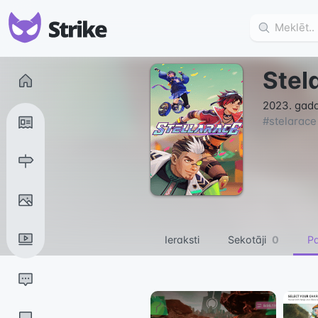
Stel
2023. gada 
#
stelarace
Ieraksti
Sekotāji
0
Pa