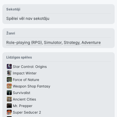
Sekotāji
Spēlei vēl nav sekotāju
Žanri
Role-playing (RPG)
,
Simulator
,
Strategy
,
Adventure
Līdzīgas spēles
Star Control: Origins
Impact Winter
Force of Nature
Weapon Shop Fantasy
Survivalist
Ancient Cities
Mr. Prepper
Super Seducer 2