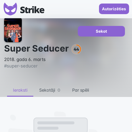
Autorizēties
Sekot
Super Seducer
44
2018. gada 6. marts
#
super-seducer
Ieraksti
Sekotāji
0
Par spēli