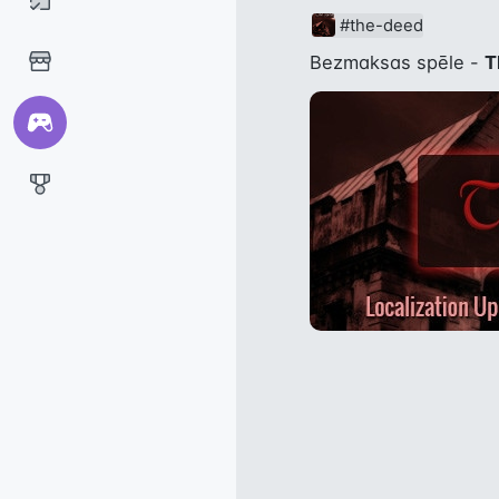
#the-deed
Bezmaksas spēle - 
T