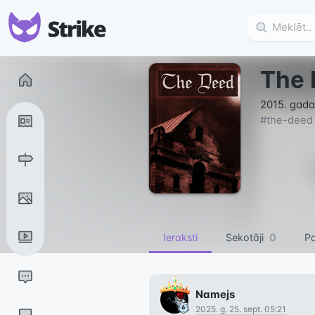
The 
2015. gada
#
the-deed
Ieraksti
Sekotāji
0
Pa
Namejs
2025. g. 25. sept. 05:21