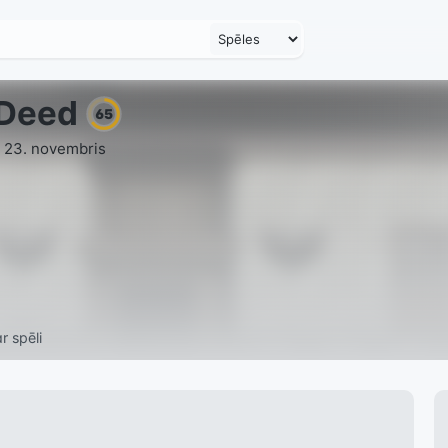
Deed
65
 23. novembris
r spēli