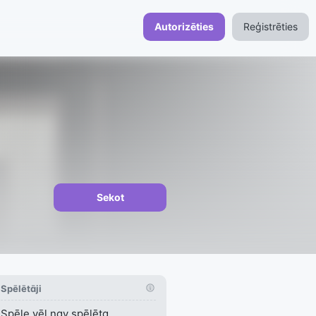
Autorizēties
Reģistrēties
Sekot
Spēlētāji
Spēle vēl nav spēlēta