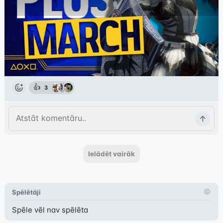
👍
3
Ielādēt vairāk
Spēlētāji
Spēle vēl nav spēlēta