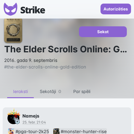
Autorizēties
Sekot
The Elder Scrolls Online: Gold Edition
2016. gada 9. septembris
#
the-elder-scrolls-online-gold-edition
Ieraksti
Sekotāji
0
Par spēli
Namejs
25. febr. 21:04
#pga-tour-2k25
#monster-hunter-rise