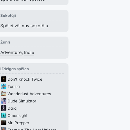
Sekotāji
Spēlei vēl nav sekotāju
Žanri
Adventure
,
Indie
Līdzīgas spēles
Don't Knock Twice
Tanzia
Wanderlust Adventures
Dude Simulator
Darq
Omensight
Mr. Prepper