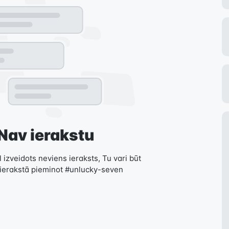
Nav ierakstu
 izveidots neviens ieraksts, Tu vari būt
 ierakstā pieminot #unlucky-seven