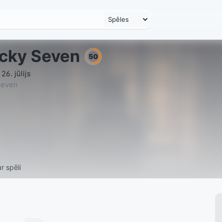
cky Seven
50
26. jūlijs
seven
r spēli