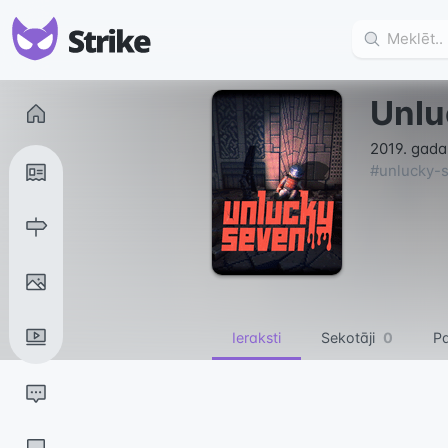
Unlu
2019. gada 
#
unlucky-
Ieraksti
Sekotāji
0
Pa