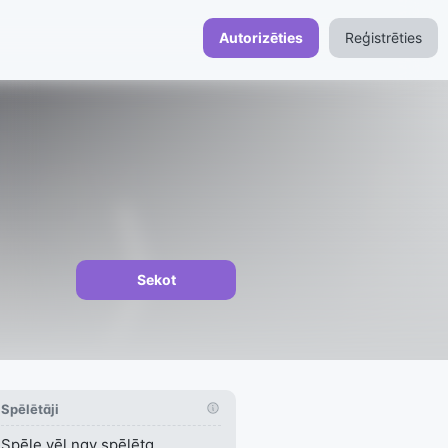
Autorizēties
Reģistrēties
Sekot
Spēlētāji
Spēle vēl nav spēlēta