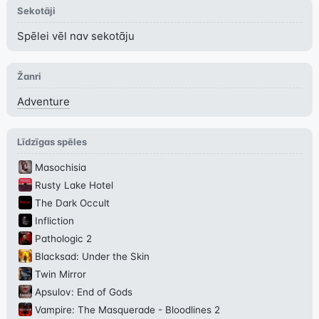
Sekotāji
Spēlei vēl nav sekotāju
Žanri
Adventure
Līdzīgas spēles
Masochisia
Rusty Lake Hotel
The Dark Occult
Infliction
Pathologic 2
Blacksad: Under the Skin
Twin Mirror
Apsulov: End of Gods
Vampire: The Masquerade - Bloodlines 2