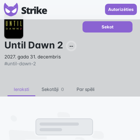
Autorizēties
Sekot
Until Dawn 2
--
2027. gada 31. decembris
#
until-dawn-2
Ieraksti
Sekotāji
0
Par spēli