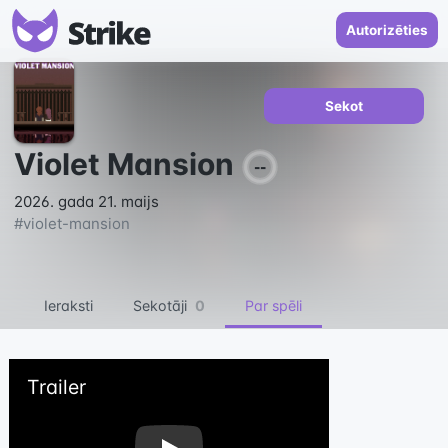
Autorizēties
Sekot
Violet Mansion
--
2026. gada 21. maijs
#
violet-mansion
Ieraksti
Sekotāji
0
Par spēli
Trailer