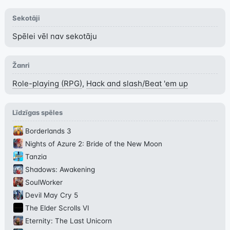
Sekotāji
Spēlei vēl nav sekotāju
Žanri
Role-playing (RPG)
,
Hack and slash/Beat 'em up
Līdzīgas spēles
Borderlands 3
Nights of Azure 2: Bride of the New Moon
Tanzia
Shadows: Awakening
SoulWorker
Devil May Cry 5
The Elder Scrolls VI
Eternity: The Last Unicorn