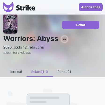
Autorizēties
Sekot
Warriors: Abyss
--
2025. gada 12. februāris
#
warriors-abyss
Ieraksti
Sekotāji
0
Par spēli