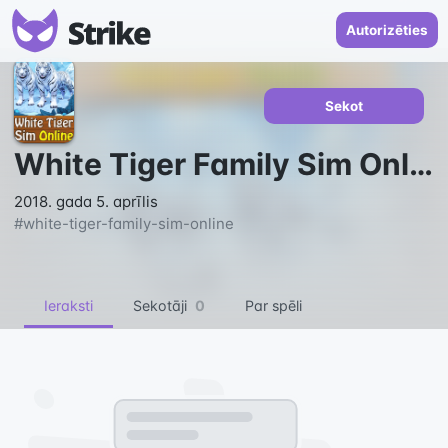
Autorizēties
Sekot
White Tiger Family Sim Online
2018. gada 5. aprīlis
#
white-tiger-family-sim-online
Ieraksti
Sekotāji
0
Par spēli