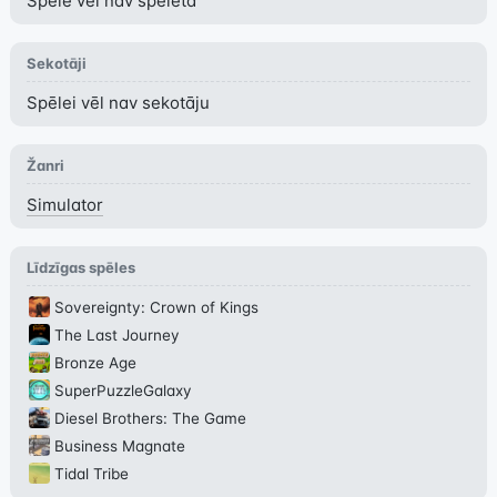
Spēle vēl nav spēlēta
Sekotāji
Spēlei vēl nav sekotāju
Žanri
Simulator
Līdzīgas spēles
Sovereignty: Crown of Kings
The Last Journey
Bronze Age
SuperPuzzleGalaxy
Diesel Brothers: The Game
Business Magnate
Tidal Tribe