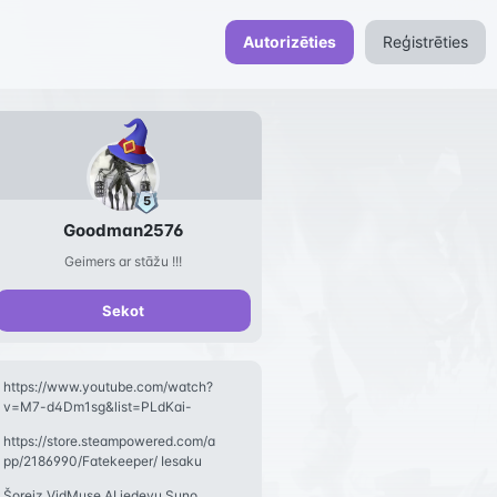
Autorizēties
Reģistrēties
Goodman2576
Geimers ar stāžu !!!
Sekot
https://www.youtube.com/watch?
v=M7-d4Dm1sg&list=PLdKai-
6tvUgvvUPk2vkTv4a6MRRl7Hg
https://store.steampowered.com/a
pp/2186990/Fatekeeper/ Iesaku
izmēģināt Early A
Šoreiz VidMuse AI iedevu Suno