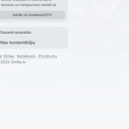
dziesmu un neiejauceos nekādi lai
uzģenerē bez jeb
Vairāk no
Goodman2576
Sarunā iesaistās
Nav komentētāju
r Strike
Noteikumi
Privātums
©
2026
Strike.lv