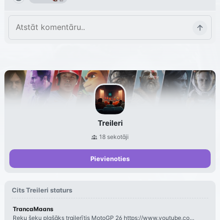
Treileri
18
sekotāji
Pievienoties
Cits
Treileri
staturs
TrancaMaans
Reku šeku plašāks trailerītis MotoGP 26 https://www.youtube.com/watch?v=64KH3RMS