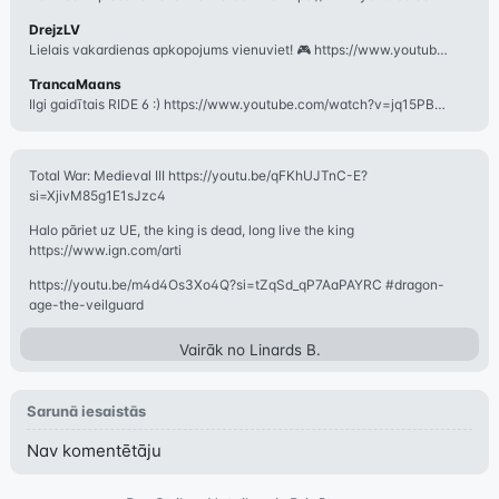
DrejzLV
Lielais vakardienas apkopojums vienuviet! 🎮 https://www.youtube.com/watch?v=vMa
TrancaMaans
Ilgi gaidītais RIDE 6 :) https://www.youtube.com/watch?v=jq15PBniHL8
Total War: Medieval III https://youtu.be/qFKhUJTnC-E?
si=XjivM85g1E1sJzc4
Halo pāriet uz UE, the king is dead, long live the king
https://www.ign.com/arti
https://youtu.be/m4d4Os3Xo4Q?si=tZqSd_qP7AaPAYRC #dragon-
age-the-veilguard
Vairāk no
Linards B.
Sarunā iesaistās
Nav komentētāju