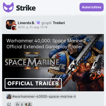
Autorizēties
Linards B.
grupā
Treileri
2023. g. 31. aug. 13:18
Warhammer 40,000: Space Marine 2 - 
Official Extended Gameplay Trailer
#warhammer-40000-space-marine-ii
👍
2