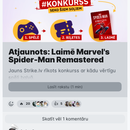
Atjaunots: Laimē Marvel's
Spider-Man Remastered
Jauns Strike.lv rīkots konkurss ar kādu vērtīgu
spēli balvā.
Lasīt rakstu (
1
min)
🔥
👍
20
5
Skatīt
vēl
1
komentāru