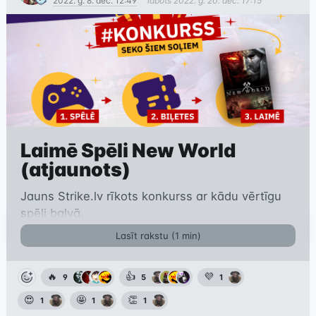
2022. g. 8. dec. 12:49
labots
2022. g. 20. dec. 17:15
Laimē Spēli New World
(atjaunots)
Jauns Strike.lv rīkots konkurss ar kādu vērtīgu
spēli balvā.
Lasīt rakstu (
1
min)
🔥
👍
💜
9
5
1
😍
🤩
👏
1
1
1