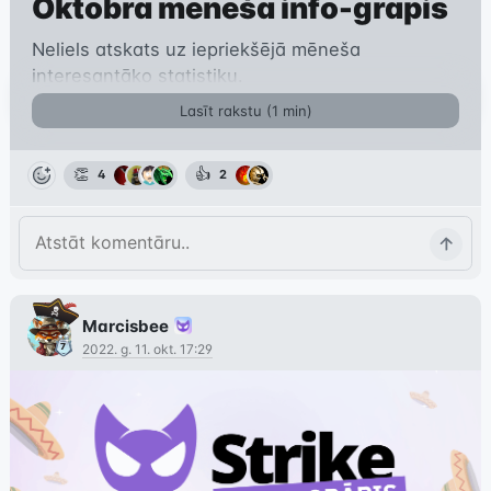
Oktobra mēneša info-grāpis
Neliels atskats uz iepriekšējā mēneša
interesantāko statistiku.
Lasīt rakstu (
1
min)
👏
👍
4
2
Marcisbee
2022. g. 11. okt. 17:29