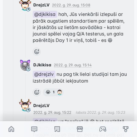
DrejzLV
2022. g. 29. aug. 15:08
@djkikisa
 hah, Jūs vienkārši izlepuši ar 
pārāk augstiem standartiem par spēlēm, 
ir jāskātās uz lietām savādāka - katrai 
jaunai spēlei vajag Q/A testerus, un gala 
paērētājs Day 1 ir viņš, tobiš - es 😆
DJkikisa
2022. g. 29. aug. 15:14
@drejzlv
 nu pag tik lielai studijai tam jau 
izstrādē jābūt iekļautam
😭
1
DrejzLV
2022. g. 29. aug. 15:22
labots
2022. g. 29. aug. 15:23
@djkikisa
 uz "papīra" jā 😆 bet realitātē 
- izlaižam spēli whatever kādā stadijā un 
fixojam visu on the go. Bet nu štrunts pat 