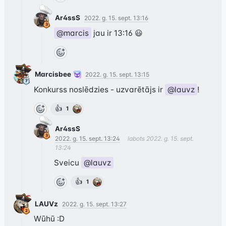
Ar4ssS
2022. g. 15. sept. 13:16
@marcis
 jau ir 13:16 😃
Marcisbee
2022. g. 15. sept. 13:15
Konkurss noslēdzies - uzvarētājs ir 
@lauvz
!
👍
1
Ar4ssS
2022. g. 15. sept. 13:24
labots
2022. g. 15. sept.
13:24
Sveicu 
@lauvz
👍
1
LAUVz
2022. g. 15. sept. 13:27
Wūhū :D