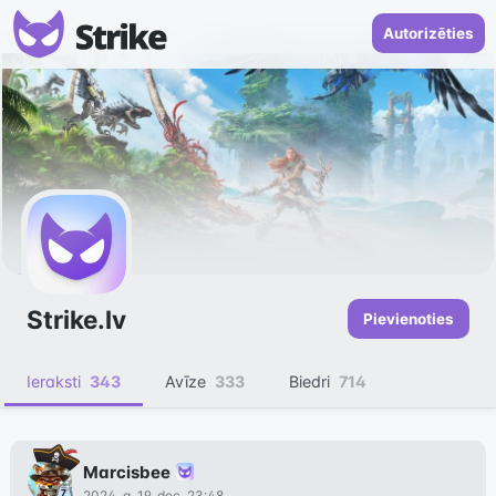
Autorizēties
Strike.lv
Pievienoties
Ieraksti
343
Avīze
333
Biedri
714
Marcisbee
2024. g. 19. dec. 23:48