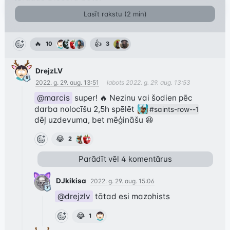
Lasīt rakstu (
2
min)
🔥
👍
10
3
DrejzLV
2022. g. 29. aug. 13:51
labots
2022. g. 29. aug. 13:53
@marcis
 super! 🔥 Nezinu vai šodien pēc 
darba nolocīšu 2,5h spēlēt 
#saints-row--1
dēļ uzdevuma, bet mēģināšu 😆
😂
2
Parādīt vēl
4
komentārus
DJkikisa
2022. g. 29. aug. 15:06
@drejzlv
 tātad esi mazohists
😂
1