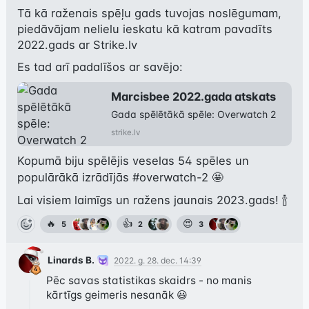
Tā kā raženais spēļu gads tuvojas noslēgumam, 
piedāvājam nelielu ieskatu kā katram pavadīts 
2022.gads ar Strike.lv
Es tad arī padalīšos ar savējo:
Marcisbee 2022.gada atskats
Gada spēlētākā spēle: Overwatch 2
strike.lv
Kopumā biju spēlējis veselas 54 spēles un 
populārākā izrādījās 
#overwatch-2
 🤩
Lai visiem laimīgs un ražens jaunais 2023.gads! 🍾
🔥
👍
😍
5
2
3
Linards B.
2022. g. 28. dec. 14:39
Pēc savas statistikas skaidrs - no manis 
kārtīgs geimeris nesanāk 😃