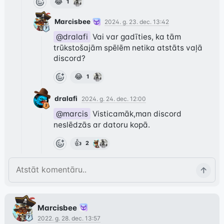
😂
1
Marcisbee
2024. g. 23. dec. 13:42
@dralafi
 Vai var gadīties, ka tām 
trūkstošajām spēlēm netika atstāts vaļā 
discord?
😂
1
dralafi
2024. g. 24. dec. 12:00
@marcis
 Visticamāk,man discord 
neslēdzās ar datoru kopā.
👍
2
Marcisbee
2022. g. 28. dec. 13:57