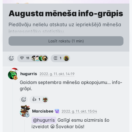
Augusta mēneša info-grāpis
Piedāvāju nelielu atskatu uz iepriekšējā mēneša
interesantāko statistiku.
Lasīt rakstu (
1
min)
💜
👏
11
1
hugurris
2022. g. 11. okt. 14:19
Gaidam septembra mēneša apkopojumu... info-
grāpi.
👍
1
Marcisbee
2022. g. 11. okt. 15:04
@hugurris
 Galīgi esmu aizmirsis šo 
izveidot 😬 Šovakar būs!