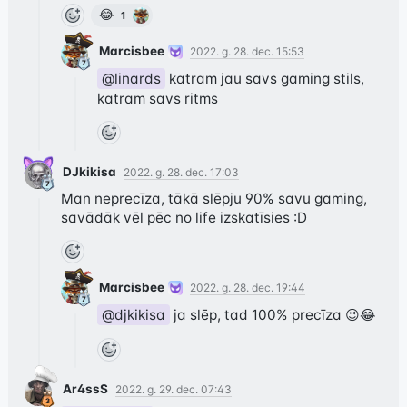
😂
1
Marcisbee
2022. g. 28. dec. 15:53
@linards
 katram jau savs gaming stils, 
katram savs ritms
DJkikisa
2022. g. 28. dec. 17:03
Man neprecīza, tākā slēpju 90% savu gaming, 
savādāk vēl pēc no life izskatīsies :D
Marcisbee
2022. g. 28. dec. 19:44
@djkikisa
 ja slēp, tad 100% precīza 😉😂
Ar4ssS
2022. g. 29. dec. 07:43