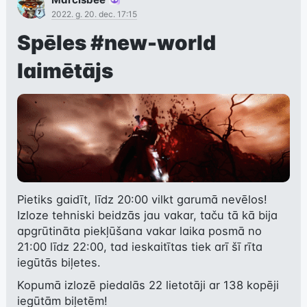
2022. g. 20. dec. 17:15
Spēles
#new-world
laimētājs
Pietiks gaidīt, līdz 20:00 vilkt garumā nevēlos! 
Izloze tehniski beidzās jau vakar, taču tā kā bija 
apgrūtināta piekļūšana vakar laika posmā no 
21:00 līdz 22:00, tad ieskaitītas tiek arī šī rīta 
iegūtās biļetes.
Kopumā izlozē piedalās 22 lietotāji ar 138 kopēji 
iegūtām biļetēm!