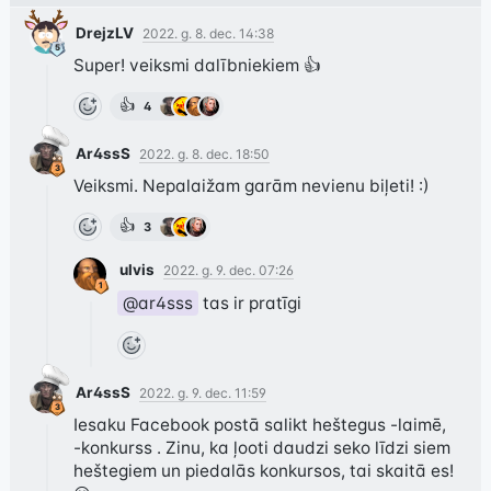
DrejzLV
2022. g. 8. dec. 14:38
Super! veiksmi dalībniekiem 👍
👍
4
Ar4ssS
2022. g. 8. dec. 18:50
Veiksmi. Nepalaižam garām nevienu biļeti! :)
👍
3
ulvis
2022. g. 9. dec. 07:26
@ar4sss
 tas ir pratīgi
Ar4ssS
2022. g. 9. dec. 11:59
Iesaku Facebook postā salikt heštegus -laimē, 
-konkurss . Zinu, ka ļooti daudzi seko līdzi siem 
heštegiem un piedalās konkursos, tai skaitā es! 