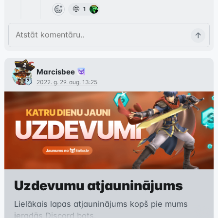
🤩
1
Marcisbee
2022. g. 29. aug. 13:25
Uzdevumu atjauninājums
Lielākais lapas atjauninājums kopš pie mums
ieradās Discord bots.