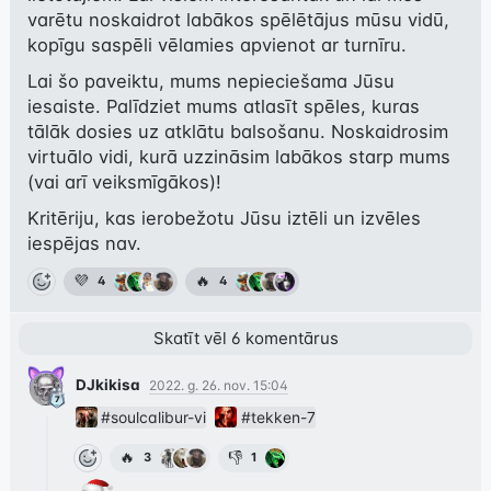
varētu noskaidrot labākos spēlētājus mūsu vidū, 
kopīgu saspēli vēlamies apvienot ar turnīru.
Lai šo paveiktu, mums nepieciešama Jūsu 
iesaiste. Palīdziet mums atlasīt spēles, kuras 
tālāk dosies uz atklātu balsošanu. Noskaidrosim 
virtuālo vidi, kurā uzzināsim labākos starp mums 
(vai arī veiksmīgākos)!
Kritēriju, kas ierobežotu Jūsu iztēli un izvēles 
iespējas nav.
💜
🔥
4
4
Skatīt
vēl
6
komentārus
DJkikisa
2022. g. 26. nov. 15:04
#soulcalibur-vi
#tekken-7
🔥
👎
3
1