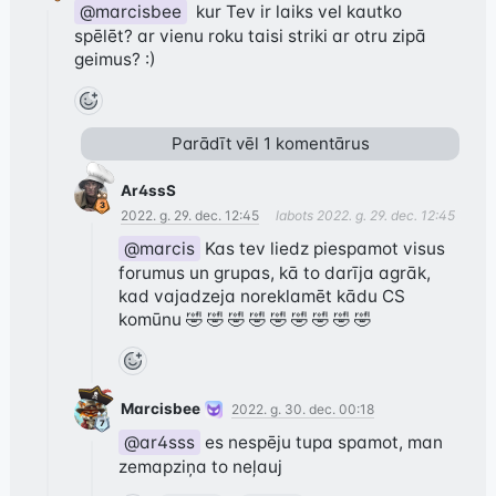
@marcisbee
  kur Tev ir laiks vel kautko 
spēlēt? ar vienu roku taisi striki ar otru zipā 
geimus? :)
Parādīt vēl
1
komentārus
Ar4ssS
2022. g. 29. dec. 12:45
labots
2022. g. 29. dec. 12:45
@marcis
 Kas tev liedz piespamot visus 
forumus un grupas, kā to darīja agrāk, 
kad vajadzeja noreklamēt kādu CS 
komūnu 🤣 🤣 🤣 🤣 🤣 🤣 🤣 🤣 🤣
Marcisbee
2022. g. 30. dec. 00:18
@ar4sss
 es nespēju tupa spamot, man 
zemapziņa to neļauj