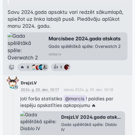
Savu 2024.gada apsaktu vari redzēt sākumlapā, 
spiežot uz linka labajā pusē. Piedāvāju aplūkot 
manu 2024. gadu.
Marcisbee 2024.gada atskats
Gada spēlētākā spēle: Overwatch 2
strike.lv
🔥
👍
5
1
DrejzLV
2024. g. 20. dec. 10:17
labots
2024. g. 20. dec. 10:18
ļoti forša statistika 
@marcis
! paldies par 
DrejzLV 2024.gada atskats
Gada spēlētākā spēle: Diablo 
IV