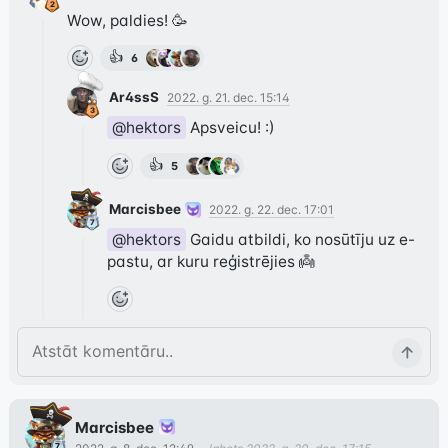
Wow, paldies! 🥳
👍
6
Ar4ssS
2022. g. 21. dec. 15:14
@hektors
 Apsveicu! :)
👍
5
Marcisbee
2022. g. 22. dec. 17:01
@hektors
 Gaidu atbildi, ko nosūtīju uz e-
pastu, ar kuru reģistrējies 👼
Marcisbee