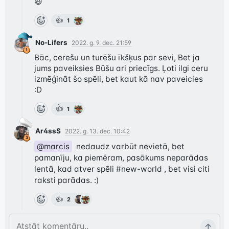
😃
👍
1
No-Lifers
2022. g. 9. dec. 21:59
Bāc, cerešu un turēšu īkšķus par sevi, Bet ja 
jums paveiksies Būšu ari priecīgs. Ļoti ilgi ceru 
izmēģināt šo spēli, bet kaut kā nav paveicies 
:D
👍
1
Ar4ssS
2022. g. 13. dec. 10:42
@marcis
  nedaudz varbūt nevietā, bet 
pamanīju, ka piemēram, pasākums neparādas 
lentā, kad atver spēli 
#new-world
 , bet visi citi 
raksti parādas. :)
👍
2