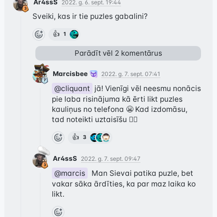
Ar4ssS
2022. g. 6. sept. 19:44
Sveiki, kas ir tie puzles gabalini?
👍
1
Parādīt vēl
2
komentārus
Marcisbee
2022. g. 7. sept. 07:41
@cliquant
 jā! Vienīgi vēl neesmu nonācis 
pie laba risinājuma kā ērti likt puzles 
kauliņus no telefona 😬 Kad izdomāsu, 
tad noteikti uztaisīšu 👍🏼
👍
3
Ar4ssS
2022. g. 7. sept. 09:47
@marcis
  Man Sievai patika puzle, bet 
vakar sāka ārdīties, ka par maz laika ko 
likt.