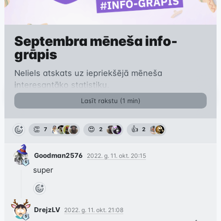
Septembra mēneša info-
grāpis
Neliels atskats uz iepriekšējā mēneša
interesantāko statistiku.
Lasīt rakstu (
1
min)
👏
😍
👍
7
2
2
Goodman2576
2022. g. 11. okt. 20:15
super
DrejzLV
2022. g. 11. okt. 21:08