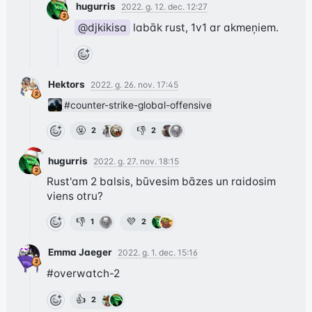
hugurris
2022. g. 12. dec. 12:27
@djkikisa
 labāk rust, 1v1 ar akmeņiem.
Hektors
2022. g. 26. nov. 17:45
#counter-strike-global-offensive
🤬
👎
2
2
hugurris
2022. g. 27. nov. 18:15
Rust'am 2 balsis, būvesim bāzes un raidosim 
viens otru?
👎
💜
1
2
Emma Jaeger
2022. g. 1. dec. 15:16
#overwatch-2
👍
2