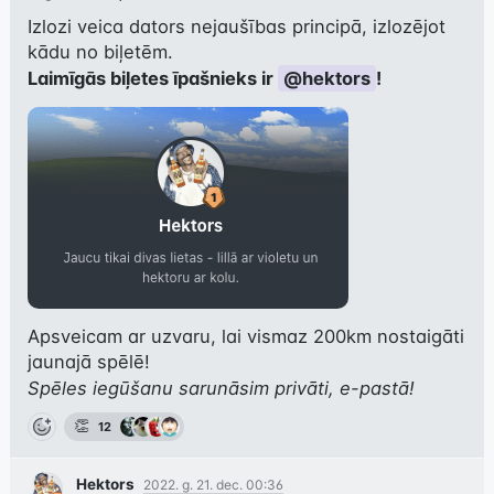
Izlozi veica dators nejaušības principā, izlozējot 
Laimīgās biļetes īpašnieks ir 
@hektors
!
Apsveicam ar uzvaru, lai vismaz 200km nostaigāti 
Spēles iegūšanu sarunāsim privāti, e-pastā!
👏
12
Hektors
2022. g. 21. dec. 00:36