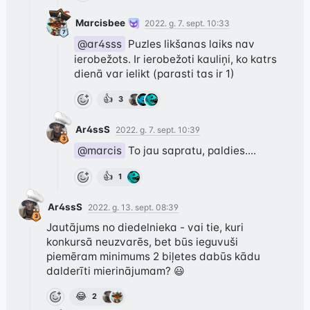
Marcisbee
2022. g. 7. sept. 10:33
@ar4sss
 Puzles likšanas laiks nav 
ierobežots. Ir ierobežoti kauliņi, ko katrs 
dienā var ielikt (parasti tas ir 1)
👍
3
Ar4ssS
2022. g. 7. sept. 10:39
@marcis
 To jau sapratu, paldies....
👍
1
Ar4ssS
2022. g. 13. sept. 08:39
Jautājums no diedelnieka - vai tie, kuri 
konkursā neuzvarēs, bet būs ieguvuši 
piemēram minimums 2 biļetes dabūs kādu 
dalderīti mierinājumam? 😃
😂
2