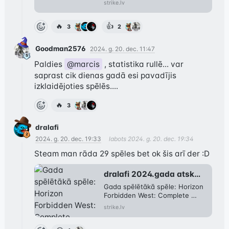
strike.lv
🔥
👍
3
2
Goodman2576
2024. g. 20. dec. 11:47
Paldies 
@marcis
 , statistika rullē... var 
saprast cik dienas gadā esi pavadījis 
izklaidējoties spēlēs....
🔥
3
dralafi
2024. g. 20. dec. 19:33
labots
2024. g. 20. dec. 19:34
dralafi 2024.gada atskats
Gada spēlētākā spēle: Horizon 
Forbidden West: Complete 
Edition
strike.lv