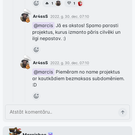
🔥
💜
1
1
Ar4ssS
2022. g. 30. dec. 07:10
@marcis
 Jā es akstos! Spamo parasti 
projektus, kurus izmanto pāris cilvēki un 
ilgi nepastav. :)
Ar4ssS
2022. g. 30. dec. 07:10
@marcis
 Piemēram no name projektus 
ar kautkādiem bezmaksas subdomēniem. 
:D
Marcisbee