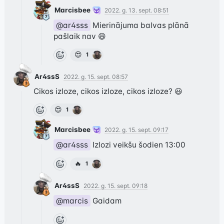
Marcisbee
2022. g. 13. sept. 08:51
@ar4sss
 Mierinājuma balvas plānā 
pašlaik nav 😄
😍
1
Ar4ssS
2022. g. 15. sept. 08:57
Cikos izloze, cikos izloze, cikos izloze? 😃
😍
1
Marcisbee
2022. g. 15. sept. 09:17
@ar4sss
 Izlozi veikšu šodien 13:00
🔥
1
Ar4ssS
2022. g. 15. sept. 09:18
@marcis
 Gaidam