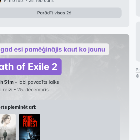
Pirmo reizi -
26. februāris
Parādīt visas 26
gad esi pamēģinājis kaut ko jaunu
ath of Exile 2
Pa
4h 51m
- labi pavadīts laiks
 reizi -
25. decembris
rts pieminēt arī: