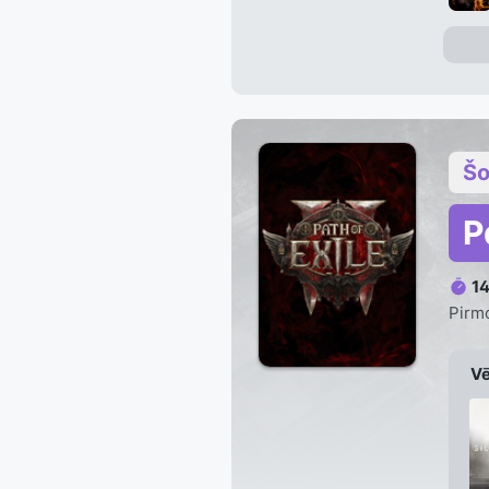
Šo
P
1
Pirmo
Vē