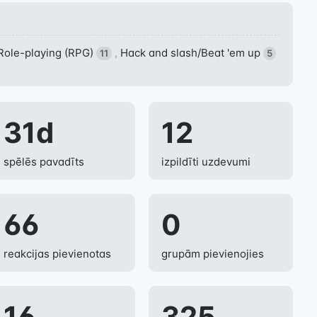
Role-playing (RPG)
,
Hack and slash/Beat 'em up
11
5
31d
12
spēlēs pavadīts
izpildīti uzdevumi
66
0
reakcijas pievienotas
grupām pievienojies
16
325