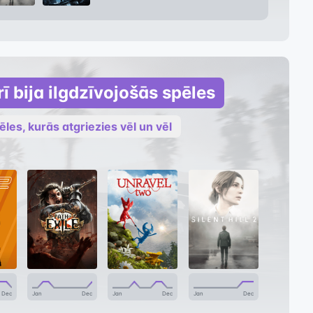
ī bija ilgdzīvojošās spēles
ēles, kurās atgriezies vēl un vēl
Dec
Jan
Dec
Jan
Dec
Jan
Dec