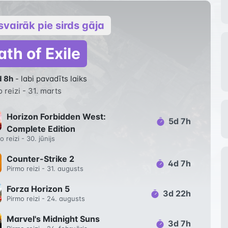
svairāk pie sirds gāja
ath of Exile
d 8h
- labi pavadīts laiks
 reizi -
31. marts
Horizon Forbidden West:
5d 7h
Complete Edition
o reizi -
30. jūnijs
Counter-Strike 2
4d 7h
Pirmo reizi -
31. augusts
Forza Horizon 5
3d 22h
Pirmo reizi -
24. augusts
Marvel's Midnight Suns
3d 7h