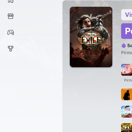
Vi
P
5
Pirmo
Pirm