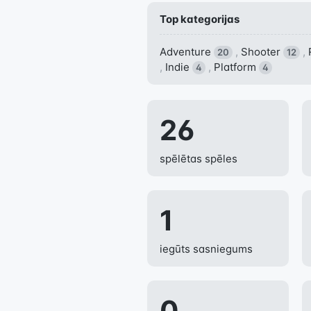
Top kategorijas
Adventure
,
Shooter
,
20
12
,
Indie
,
Platform
4
4
26
spēlētas spēles
1
iegūts sasniegums
0