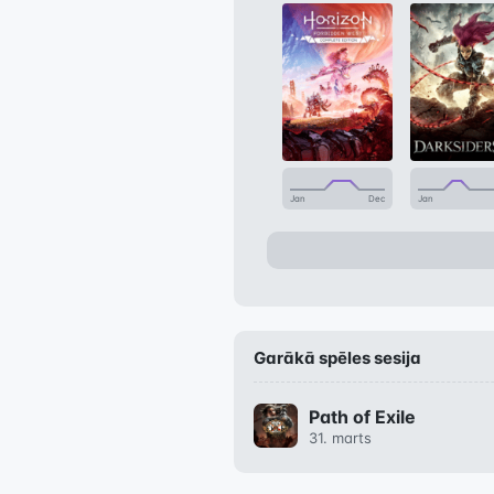
Jan
Dec
Jan
Garākā spēles sesija
Path of Exile
31. marts