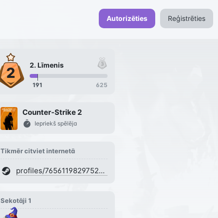
Autorizēties
Reģistrēties
2
. Līmenis
191
625
Counter-Strike 2
Iepriekš spēlēja
Tikmēr citviet internetā
profiles/76561198297526482
Sekotāji
1