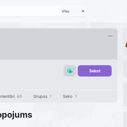
Sekot
mentāri
60
Grupas
1
Seko
1
opojums