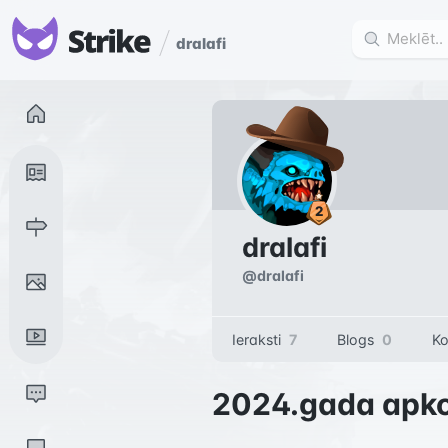
dralafi
dralafi
@
dralafi
Ieraksti
7
Blogs
0
Ko
2024
.gada apk