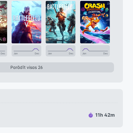
Dec
Jan
Dec
Jan
Dec
Jan
Dec
Parādīt visas 26
11h 42m