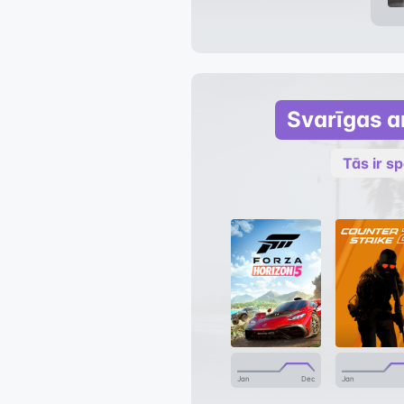
Svarīgas ar
Tās ir sp
Jan
Dec
Jan