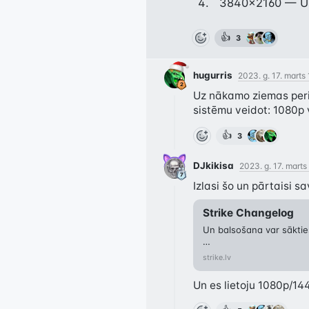
3840x2160 — UH
👍
3
hugurris
2023. g. 17. marts
Uz nākamo ziemas perio
sistēmu veidot: 1080p 
👍
3
DJkikisa
2023. g. 17. marts
Strike Changelog
Un balsošana var sākties
Šorīt publiski palaidu ja
strike.lv
aptaujas. Jebkurš tagad 
iespēju citiem sniegt atbi
Un es lietoju 1080p/14
apkopotas ērti uzskatāmā