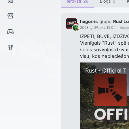
Ieraksti
26
Blogs
2
hugurris
grupā
Rust La
2023. g. 29. okt. 15:04
labot
IZPĒTI, BŪVĒ, IZDZĪVO
Vienīgais "Rust" spēles
salas savvaļas dzīvniek
visu, kas nepieciešams
Rust - Official Tr