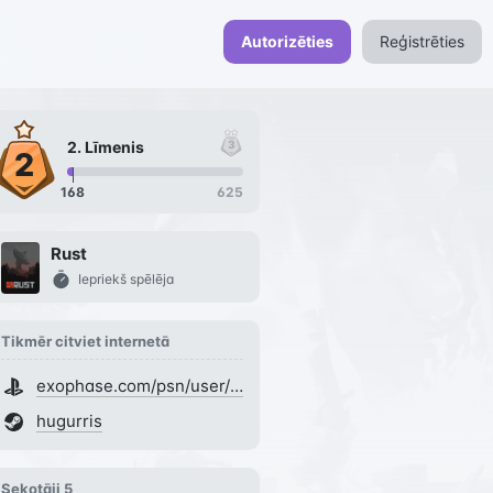
Autorizēties
Reģistrēties
2
. Līmenis
168
625
Rust
Iepriekš spēlēja
Tikmēr citviet internetā
exophase.com/psn/user/hugurris
hugurris
Sekotāji
5