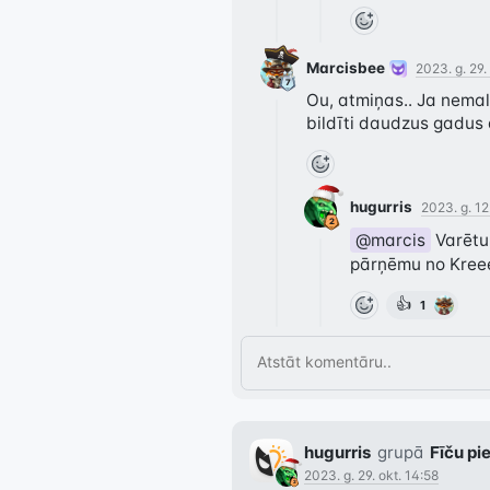
Marcisbee
2023. g. 29.
Ou, atmiņas.. Ja nemal
bildīti daudzus gadus 
hugurris
2023. g. 12
@marcis
 Varētu
pārņēmu no Kreee
👍
1
hugurris
grupā
Fīču pi
2023. g. 29. okt. 14:58