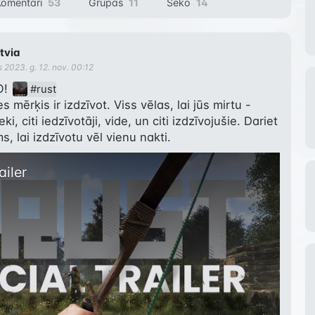
Komentāri
53
Grupas
11
Seko
14
tvia
s
2023. g. 12. nov. 00:12
! 
#rust
 mērķis ir izdzīvot. Viss vēlas, lai jūs mirtu - 
i, citi iedzīvotāji, vide, un citi izdzīvojušie. Dariet 
, lai izdzīvotu vēl vienu nakti.
ailer