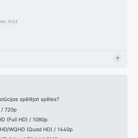
 okt. 10:03
olūcijas spēlējat spēles?
/ 720p
 (Full HD) / 1080p
HD/WQHD (Quad HD) / 1440p