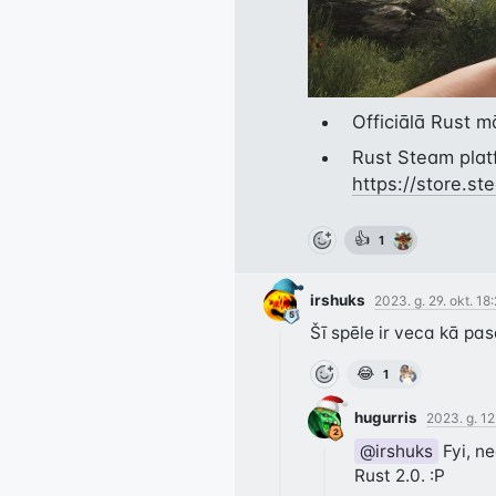
Officiālā Rust m
Rust Steam plat
https://store.
👍
1
irshuks
2023. g. 29. okt. 18
Šī spēle ir veca kā pasa
😂
1
hugurris
2023. g. 12
@irshuks
 Fyi, n
Rust 2.0. :P