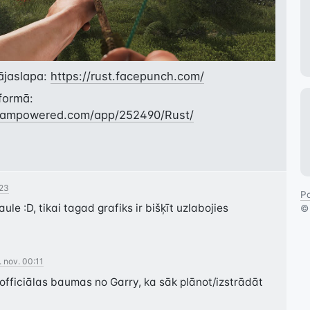
ājaslapa:
https://rust.facepunch.com/
formā:
steampowered.com/app/252490/Rust/
:23
Pa
ule :D, tikai tagad grafiks ir bišķīt uzlabojies
. nov. 00:11
eofficiālas baumas no Garry, ka sāk plānot/izstrādāt 