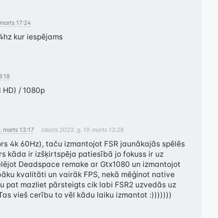
 marts 17:24
4hz kur iespējams
8:18
 HD) / 1080p
. marts 13:17
labots
2023. g. 19. marts 13:28
s 4k 60Hz), taču izmantojot FSR jaunākajās spēlēs 
rs kāda ir izšķirtspēja patiesībā jo fokuss ir uz 
ēlējot Deadspace remake ar Gtx1080 un izmantojot 
āku kvalitāti un vairāk FPS, nekā mēģinot native 
 pat mazliet pārsteigts cik labi FSR2 uzvedās uz 
s vieš cerību to vēl kādu laiku izmantot :)))))))