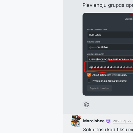
Pievienoju grupas apr
Marcisbee
2023. g. 29.
Sakārtošu kad tikšu m