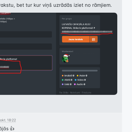
akstu, bet tur kur viņš uzrādās iziet no rāmjiem.
 okt. 18:22
ājās 👍