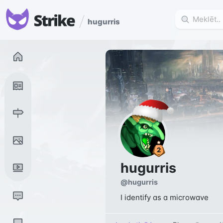
hugurris
hugurris
@
hugurris
I identify as a microwave