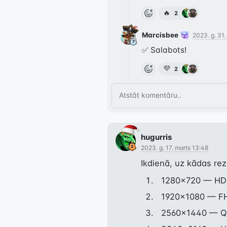
🔥
2
Marcisbee
2023. g. 31.
✅ Salabots!
💜
2
hugurris
2023. g. 17. marts 13:48
Ikdienā, uz kādas rez
1280x720 — HD 
1920x1080 — FHD
2560x1440 — Q