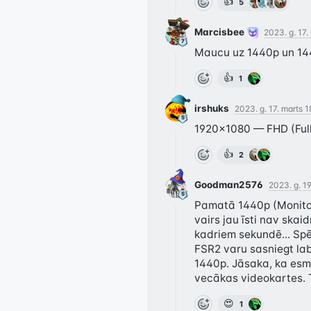
👍
5
Marcisbee
2023. g. 17.
Maucu uz 1440p un 14
👍
1
irshuks
2023. g. 17. marts 1
1920x1080 — FHD (Full
👍
2
Goodman2576
2023. g. 19
Pamatā 1440p (Monitor
vairs jau īsti nav skaid
kadriem sekundē... Sp
FSR2 varu sasniegt lab
1440p. Jāsaka, ka esmu
vecākas videokartes. Ta
😍
1