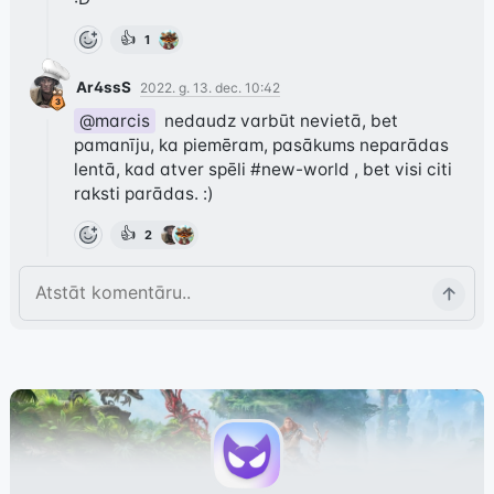
👍
1
Ar4ssS
2022. g. 13. dec. 10:42
@marcis
  nedaudz varbūt nevietā, bet 
pamanīju, ka piemēram, pasākums neparādas 
lentā, kad atver spēli 
#new-world
 , bet visi citi 
raksti parādas. :)
👍
2