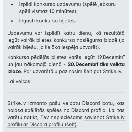
Izpildi konkursa uzdevumu (spēlē jebkuru
spēli vismaz 10 minūtes);
Iegūsti konkursa biļetes.
Uzdevumu var izpildīt katru dienu, kā rezultātā 
iegūt vairāk biļetes konkursa noslēguma izlozē (jo 
vairāk biļešu, jo lielāka iespēja uzvarēt).
Konkursa pēdējās biļetes varēs iegūt 19.Decembrī 
un jau nākamajā dienā - 
20.Decembrī tiks veikta 
izloze
. Par uzvarētāju paziņosim šeit pat Strike.lv.
Lai veicas!
Strike.lv izmanto pašu veidotu Discord botu, kas 
nolasa spēlētās spēles no Discord profila. Lai tas 
varētu notikt, Tev nepieciešams 
savienot Strike.lv 
profilu ar Discord profilu (šeit)
.