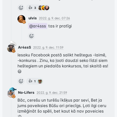
👍
3
ulvis
2022. g. 9. dec. 07:26
@ar4sss
 tas ir pratīgi
Ar4ssS
2022. g. 9. dec. 11:59
Iesaku Facebook postā salikt heštegus -laimē, 
-konkurss . Zinu, ka ļooti daudzi seko līdzi siem 
heštegiem un piedalās konkursos, tai skaitā es! 
😃
👍
1
No-Lifers
2022. g. 9. dec. 21:59
Bāc, cerešu un turēšu īkšķus par sevi, Bet ja 
jums paveiksies Būšu ari priecīgs. Ļoti ilgi ceru 
izmēģināt šo spēli, bet kaut kā nav paveicies 
:D