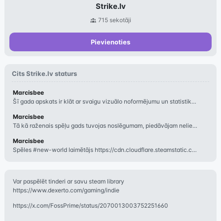
Strike.lv
715
sekotāji
Pievienoties
Cits
Strike.lv
staturs
Marcisbee
Šī gada apskats ir klāt ar svaigu vizuālo noformējumu un statistiku. strike.lvu
Marcisbee
Tā kā raženais spēļu gads tuvojas noslēgumam, piedāvājam nelielu ieskatu kā katr
Marcisbee
Spēles #new-world laimētājs https://cdn.cloudflare.steamstatic.com/steam/apps/1
Var paspēlēt tinderi ar savu steam library
https://www.dexerto.com/gaming/indie
https://x.com/FossPrime/status/2070013003752251660