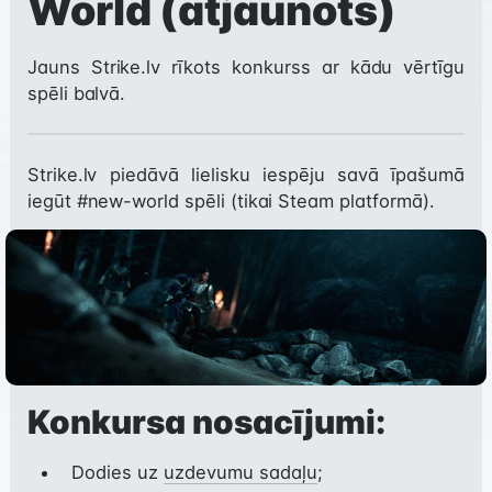
World (atjaunots)
Jauns Strike.lv rīkots konkurss ar kādu vērtīgu 
spēli balvā.
Strike.lv piedāvā lielisku iespēju savā īpašumā 
iegūt 
#new-world
 spēli (tikai Steam platformā).
Konkursa nosacījumi:
Dodies uz
uzdevumu sadaļu
;