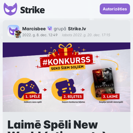
Autorizēties
Marcisbee
grupā
Strike.lv
2022. g. 8. dec. 12:49
labots
2022. g. 20. dec. 17:15
Laimē Spēli New