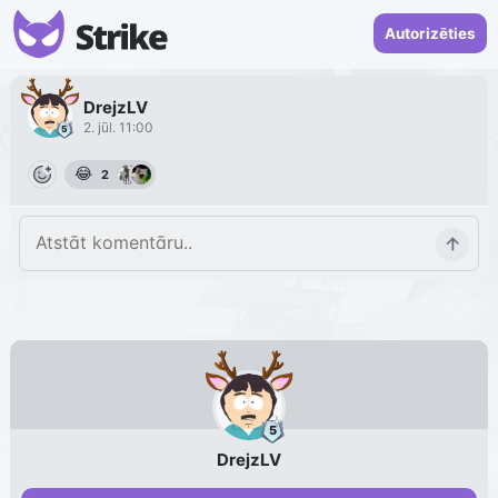
Autorizēties
DrejzLV
2. jūl. 11:00
😂
2
DrejzLV