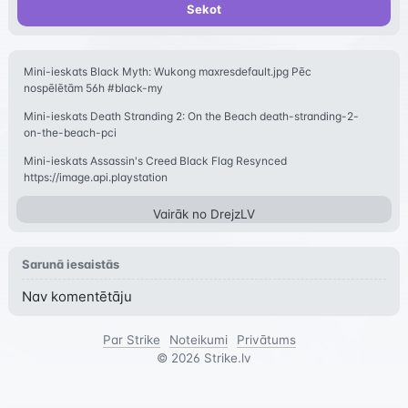
Sekot
Mini-ieskats Black Myth: Wukong maxresdefault.jpg Pēc
nospēlētām 56h #black-my
Mini-ieskats Death Stranding 2: On the Beach death-stranding-2-
on-the-beach-pci
Mini-ieskats Assassin's Creed Black Flag Resynced
https://image.api.playstation
Vairāk no
DrejzLV
Sarunā iesaistās
Nav komentētāju
Par Strike
Noteikumi
Privātums
©
2026
Strike.lv