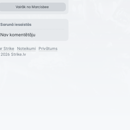
movie-live-action-xbo
Vairāk no
Marcisbee
Sarunā iesaistās
Nav komentētāju
r Strike
Noteikumi
Privātums
©
2026
Strike.lv