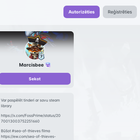
Autorizēties
Reģistrēties
Marcisbee
Sekot
Var paspēlēt tinderi ar savu steam
library
https://www.dexerto.com/gaming/i
https://x.com/FossPrime/status/20
ndie
70013003752251660
Būšot #sea-of-thieves filma
https://ew.com/sea-of-thieves-