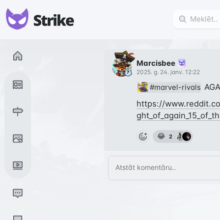
Marcisbee
2025. g. 24. janv. 12:22
 AGA
#marvel-rivals
https://www.reddit.c
ght_of_again_15_of_t
😂
2