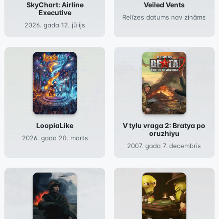
SkyChart: Airline
Veiled Vents
Executive
Relīzes datums nav zināms
2026. gada 12. jūlijs
LoopiaLike
V tylu vraga 2: Bratya po
oruzhiyu
2026. gada 20. marts
2007. gada 7. decembris