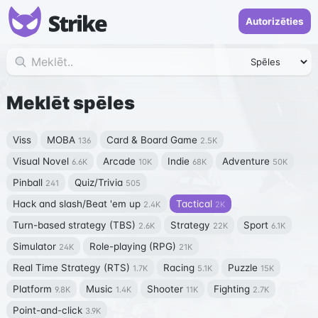
Autorizēties
Meklēt spēles
Viss
MOBA
Card & Board Game
136
2.5K
Visual Novel
Arcade
Indie
Adventure
6.6K
10K
68K
50K
Pinball
Quiz/Trivia
241
505
Hack and slash/Beat 'em up
Tactical
2.4K
2K
Turn-based strategy (TBS)
Strategy
Sport
2.6K
22K
6.1K
Simulator
Role-playing (RPG)
24K
21K
Real Time Strategy (RTS)
Racing
Puzzle
1.7K
5.1K
15K
Platform
Music
Shooter
Fighting
9.8K
1.4K
11K
2.7K
Point-and-click
3.9K