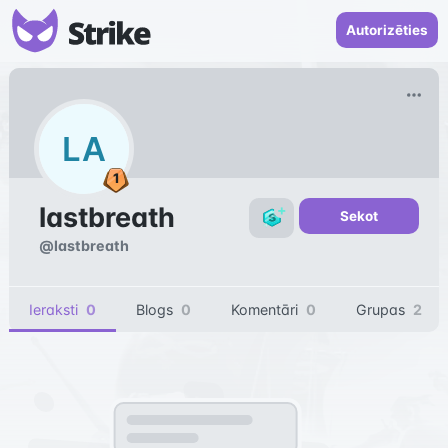
Autorizēties
LA
lastbreath
Sekot
@
lastbreath
Ieraksti
0
Blogs
0
Komentāri
0
Grupas
2