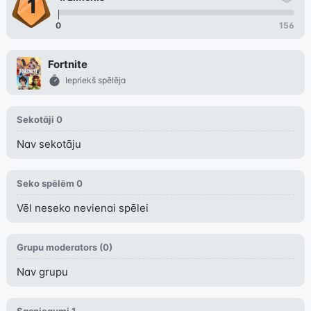
0
156
Fortnite
Iepriekš spēlēja
Sekotāji
0
Nav sekotāju
Seko spēlēm
0
Vēl neseko nevienai spēlei
Grupu moderators (
0
)
Nav grupu