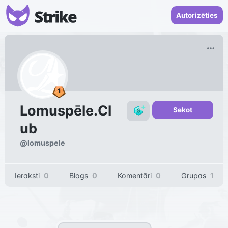
Autorizēties
Lomuspēle.Cl
Sekot
ub
@
lomuspele
Ieraksti
0
Blogs
0
Komentāri
0
Grupas
1