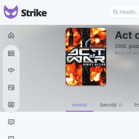
Act 
2005. gada
#
act-of-wa
Ieraksti
Sekotāji
0
Pa