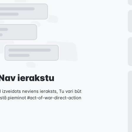
Nav ierakstu
 izveidots neviens ieraksts, Tu vari būt
kstā pieminot #act-of-war-direct-action