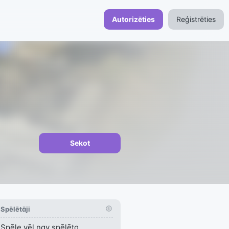
Autorizēties
Reģistrēties
Sekot
Spēlētāji
Spēle vēl nav spēlēta