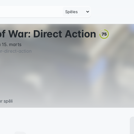
of War: Direct Action
75
 15. marts
r-direct-action
r spēli